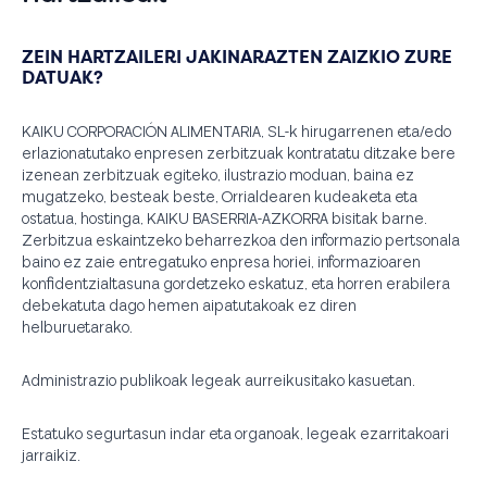
ZEIN HARTZAILERI JAKINARAZTEN ZAIZKIO ZURE
DATUAK?
KAIKU CORPORACIÓN ALIMENTARIA, SL-k hirugarrenen eta/edo
erlazionatutako enpresen zerbitzuak kontratatu ditzake bere
izenean zerbitzuak egiteko, ilustrazio moduan, baina ez
mugatzeko, besteak beste, Orrialdearen kudeaketa eta
ostatua, hostinga, KAIKU BASERRIA-AZKORRA bisitak barne.
Zerbitzua eskaintzeko beharrezkoa den informazio pertsonala
baino ez zaie entregatuko enpresa horiei, informazioaren
konfidentzialtasuna gordetzeko eskatuz, eta horren erabilera
debekatuta dago hemen aipatutakoak ez diren
helburuetarako.
Administrazio publikoak legeak aurreikusitako kasuetan.
Estatuko segurtasun indar eta organoak, legeak ezarritakoari
jarraikiz.