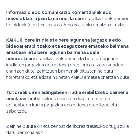
Informazio edo komunikazio komertzialak edo
newsletter-a jasotzea onartzean:
erabiltzaileek beraien
helbideak (elektronikoak eta/edo postalak) ematen dituzte.
KAIKURI bere irudia eta bere lagunena (argazkia edo
bideoa) erabiltzeko eta ezagutzera emateko baimena
ematean, eta bere lagunen baimena duela
adieraztean:
erabiltzaileek euren eta beraien lagunen
irudiaren (argazkia edo bideoa) erabilera eta zabalkundea
onartzen dute, zeintzuen baimenak dituzten helburu
horretarako, eta edozein unetan KAIKU ematea onartzen dute.
Tutoreak diren adingabeen irudia erabiltzeko baimena
ematean:
erabiltzaileek onartzen dute tutore diren
adingabeen irudia (argazkia edo bideoa) erabiltzea eta
zabaltzea.
Zein helbururekin eta zenbat denboraz tratatuko ditugu zure
datu pertsonalak?