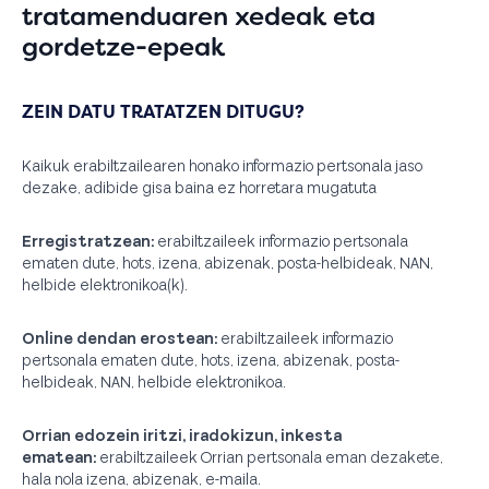
tratamenduaren xedeak eta
gordetze-epeak
ZEIN DATU TRATATZEN DITUGU?
Kaikuk erabiltzailearen honako informazio pertsonala jaso
dezake, adibide gisa baina ez horretara mugatuta
Erregistratzean:
erabiltzaileek informazio pertsonala
ematen dute, hots, izena, abizenak, posta-helbideak, NAN,
helbide elektronikoa(k).
Online dendan erostean:
erabiltzaileek informazio
pertsonala ematen dute, hots, izena, abizenak, posta-
helbideak, NAN, helbide elektronikoa.
Orrian edozein iritzi, iradokizun, inkesta
ematean:
erabiltzaileek Orrian pertsonala eman dezakete,
hala nola izena, abizenak, e-maila.