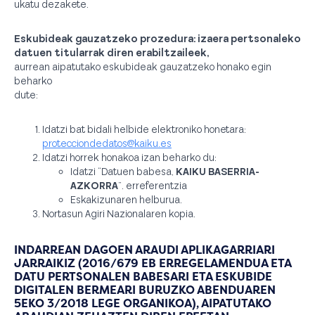
ukatu dezakete.
Eskubideak gauzatzeko prozedura: izaera pertsonaleko
datuen titularrak diren erabiltzaileek,
aurrean aipatutako eskubideak gauzatzeko honako egin
beharko
dute:
Idatzi bat bidali helbide elektroniko honetara:
protecciondedatos@kaiku.es
Idatzi horrek honakoa izan beharko du:
Idatzi “Datuen babesa,
KAIKU BASERRIA-
AZKORRA
”. erreferentzia
Eskakizunaren helburua.
Nortasun Agiri Nazionalaren kopia.
INDARREAN DAGOEN ARAUDI APLIKAGARRIARI
JARRAIKIZ (2016/679 EB ERREGELAMENDUA ETA
DATU PERTSONALEN BABESARI ETA ESKUBIDE
DIGITALEN BERMEARI BURUZKO ABENDUAREN
5EKO 3/2018 LEGE ORGANIKOA), AIPATUTAKO