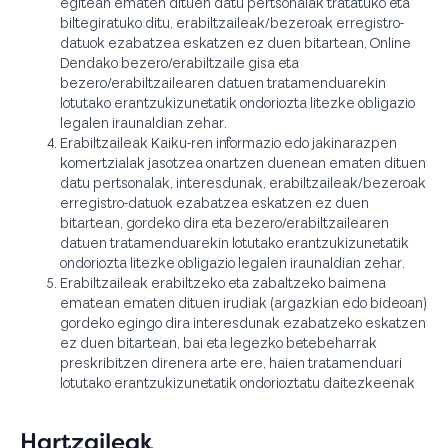
egitean ematen dituen datu pertsonalak tratatuko eta
biltegiratuko ditu, erabiltzaileak/bezeroak erregistro-
datuok ezabatzea eskatzen ez duen bitartean, Online
Dendako bezero/erabiltzaile gisa eta
bezero/erabiltzailearen datuen tratamenduarekin
lotutako erantzukizunetatik ondoriozta litezke obligazio
legalen iraunaldian zehar.
Erabiltzaileak Kaiku-ren informazio edo jakinarazpen
komertzialak jasotzea onartzen duenean ematen dituen
datu pertsonalak, interesdunak, erabiltzaileak/bezeroak
erregistro-datuok ezabatzea eskatzen ez duen
bitartean, gordeko dira eta bezero/erabiltzailearen
datuen tratamenduarekin lotutako erantzukizunetatik
ondoriozta litezke obligazio legalen iraunaldian zehar.
Erabiltzaileak erabiltzeko eta zabaltzeko baimena
ematean ematen dituen irudiak (argazkian edo bideoan)
gordeko egingo dira interesdunak ezabatzeko eskatzen
ez duen bitartean, bai eta legezko betebeharrak
preskribitzen direnera arte ere, haien tratamenduari
lotutako erantzukizunetatik ondorioztatu daitezkeenak
Hartzaileak