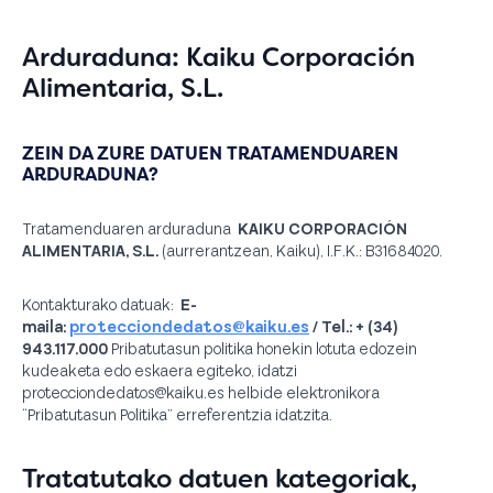
Arduraduna: Kaiku Corporación
Alimentaria, S.L.
ZEIN DA ZURE DATUEN TRATAMENDUAREN
ARDURADUNA?
Tratamenduaren arduraduna
KAIKU CORPORACIÓN
ALIMENTARIA, S.L.
(aurrerantzean, Kaiku), I.F.K.: B31684020.
Kontakturako datuak:
E-
maila:
protecciondedatos@kaiku.es
/ Tel.: + (34)
943.117.000
Pribatutasun politika honekin lotuta edozein
kudeaketa edo eskaera egiteko, idatzi
protecciondedatos@kaiku.es helbide elektronikora
“Pribatutasun Politika” erreferentzia idatzita.
Tratatutako datuen kategoriak,