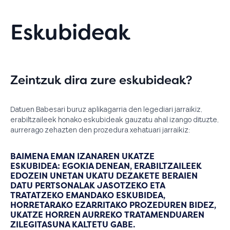
Eskubideak
Zeintzuk dira zure eskubideak?
Datuen Babesari buruz aplikagarria den legediari jarraikiz,
erabiltzaileek honako eskubideak gauzatu ahal izango dituzte,
aurrerago zehazten den prozedura xehatuari jarraikiz:
BAIMENA EMAN IZANAREN UKATZE
ESKUBIDEA:
EGOKIA DENEAN, ERABILTZAILEEK
EDOZEIN UNETAN UKATU DEZAKETE BERAIEN
DATU PERTSONALAK JASOTZEKO ETA
TRATATZEKO EMANDAKO ESKUBIDEA,
HORRETARAKO EZARRITAKO PROZEDUREN BIDEZ,
UKATZE HORREN AURREKO TRATAMENDUAREN
ZILEGITASUNA KALTETU GABE.