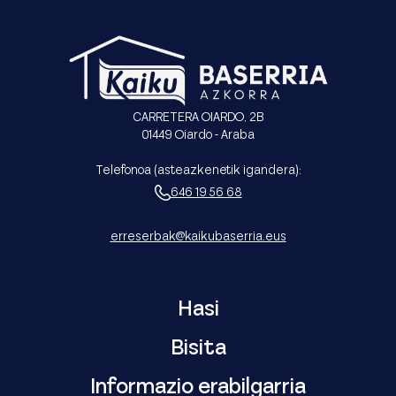
CARRETERA OIARDO, 2B
01449 Oiardo - Araba
Telefonoa (asteazkenetik igandera):
646 19 56 68
erreserbak@kaikubaserria.eus
Hasi
Bisita
Informazio erabilgarria