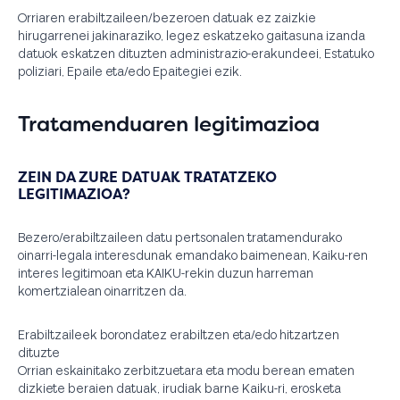
Orriaren erabiltzaileen/bezeroen datuak ez zaizkie
hirugarrenei jakinaraziko, legez eskatzeko gaitasuna izanda
datuok eskatzen dituzten administrazio-erakundeei, Estatuko
poliziari, Epaile eta/edo Epaitegiei ezik.
Tratamenduaren legitimazioa
ZEIN DA ZURE DATUAK TRATATZEKO
LEGITIMAZIOA?
Bezero/erabiltzaileen datu pertsonalen tratamendurako
oinarri-legala interesdunak emandako baimenean, Kaiku-ren
interes legitimoan eta KAIKU-rekin duzun harreman
komertzialean oinarritzen da.
Erabiltzaileek borondatez erabiltzen eta/edo hitzartzen
dituzte
Orrian eskainitako zerbitzuetara eta modu berean ematen
dizkiete beraien datuak, irudiak barne Kaiku-ri, erosketa