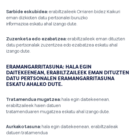
Sarbide eskubidea:
erabiltzaileek Orriaren bidez Kaikuri
eman dizkioten datu pertsonalei buruzko
informazioa eskatu ahal izango dute.
Zuzenketa edo ezabatzea:
erabiltzaileek eman dituzten
datu pertsonalak zuzentzea edo ezabatzea eskatu ahal
izango dute.
ERAMANGARRITASUNA:
HALA EGIN
DAITEKEENEAN, ERABILTZAILEEK EMAN DITUZTEN
DATU PERTSONALEN ERAMANGARRITASUNA
ESKATU AHALKO DUTE.
Tratamendua mugatzea:
hala egin daitekeenean,
erabiltzaileek haien datuen
tratamenduaren mugatzea eskatu ahal izango dute.
Aurkakotasuna:
hala egin daitekeenean, erabiltzaileak
datuen tratamendua