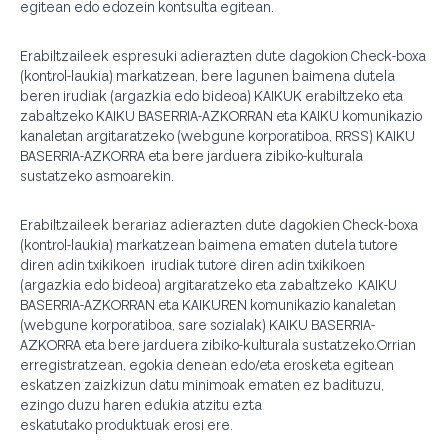
egitean edo edozein kontsulta egitean.
Erabiltzaileek espresuki adierazten dute dagokion Check-boxa
(kontrol-laukia) markatzean, bere lagunen baimena dutela
beren irudiak (argazkia edo bideoa) KAIKUK erabiltzeko eta
zabaltzeko KAIKU BASERRIA-AZKORRAN eta KAIKU komunikazio
kanaletan argitaratzeko (webgune korporatiboa, RRSS) KAIKU
BASERRIA-AZKORRA eta bere jarduera zibiko-kulturala
sustatzeko asmoarekin.
Erabiltzaileek berariaz adierazten dute dagokien Check-boxa
(kontrol-laukia) markatzean baimena ematen dutela tutore
diren adin txikikoen irudiak tutore diren adin txikikoen
(argazkia edo bideoa) argitaratzeko eta zabaltzeko KAIKU
BASERRIA-AZKORRAN eta KAIKUREN komunikazio kanaletan
(webgune korporatiboa, sare sozialak) KAIKU BASERRIA-
AZKORRA eta bere jarduera zibiko-kulturala sustatzeko.Orrian
erregistratzean, egokia denean edo/eta erosketa egitean
eskatzen zaizkizun datu minimoak ematen ez badituzu,
ezingo duzu haren edukia atzitu ezta
eskatutako produktuak erosi ere.