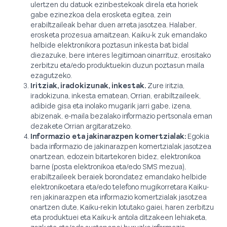
ulertzen du datuok ezinbestekoak direla eta horiek
gabe ezinezkoa dela erosketa egitea, zein
erabiltzaileak behar duen arreta jasotzea. Halaber,
erosketa prozesua amaitzean, Kaiku-k zuk emandako
helbide elektronikora poztasun inkesta bat bidal
diezazuke, bere interes legitimoan oinarrituz, erositako
zerbitzu eta/edo produktuekin duzun poztasun maila
ezagutzeko.
Iritziak, iradokizunak, inkestak.
Zure iritzia,
iradokizuna, inkesta ematean, Orrian, erabiltzaileek,
adibide gisa eta inolako mugarik jarri gabe, izena,
abizenak, e-maila bezalako informazio pertsonala eman
dezakete Orrian argitaratzeko.
Informazio eta jakinarazpen komertzialak:
Egokia
bada informazio de jakinarazpen komertzialak jasotzea
onartzean, edozein bitartekoren bidez, elektronikoa
barne (posta elektronikoa eta/edo SMS mezua),
erabiltzaileek beraiek borondatez emandako helbide
elektronikoetara eta/edo telefono mugikorretara Kaiku-
ren jakinarazpen eta informazio komertzialak jasotzea
onartzen dute, Kaiku-rekin lotutako gaiei, haren zerbitzu
eta produktuei eta Kaiku-k antola ditzakeen lehiaketa,