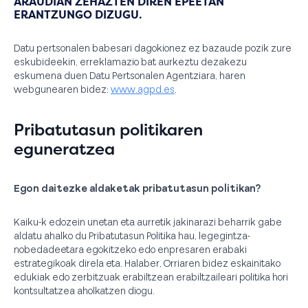
ARAUDIAN ZEHAZTEN DIREN EPEETAN
ERANTZUNGO DIZUGU.
Datu pertsonalen babesari dagokionez ez bazaude pozik zure
eskubideekin, erreklamazio bat aurkeztu dezakezu
eskumena duen Datu Pertsonalen Agentziara, haren
webgunearen bidez:
www.agpd.es
.
Pribatutasun politikaren
eguneratzea
Egon daitezke aldaketak pribatutasun politikan?
Kaiku-k edozein unetan eta aurretik jakinarazi beharrik gabe
aldatu ahalko du Pribatutasun Politika hau, legegintza-
nobedadeetara egokitzeko edo enpresaren erabaki
estrategikoak direla eta. Halaber, Orriaren bidez eskainitako
edukiak edo zerbitzuak erabiltzean erabiltzaileari politika hori
kontsultatzea aholkatzen diogu.