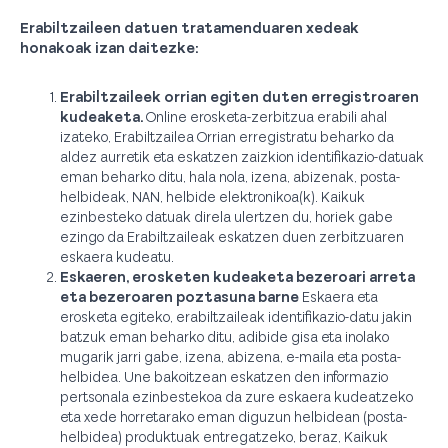
Erabiltzaileen datuen tratamenduaren xedeak
honakoak izan daitezke:
Erabiltzaileek orrian egiten duten erregistroaren
kudeaketa.
Online erosketa-zerbitzua erabili ahal
izateko, Erabiltzailea Orrian erregistratu beharko da
aldez aurretik eta eskatzen zaizkion identifikazio-datuak
eman beharko ditu, hala nola, izena, abizenak, posta-
helbideak, NAN, helbide elektronikoa(k). Kaikuk
ezinbesteko datuak direla ulertzen du, horiek gabe
ezingo da Erabiltzaileak eskatzen duen zerbitzuaren
eskaera kudeatu.
Eskaeren, erosketen kudeaketa bezeroari arreta
eta bezeroaren poztasuna barne
Eskaera eta
erosketa egiteko, erabiltzaileak identifikazio-datu jakin
batzuk eman beharko ditu, adibide gisa eta inolako
mugarik jarri gabe, izena, abizena, e-maila eta posta-
helbidea. Une bakoitzean eskatzen den informazio
pertsonala ezinbestekoa da zure eskaera kudeatzeko
eta xede horretarako eman diguzun helbidean (posta-
helbidea) produktuak entregatzeko, beraz, Kaikuk