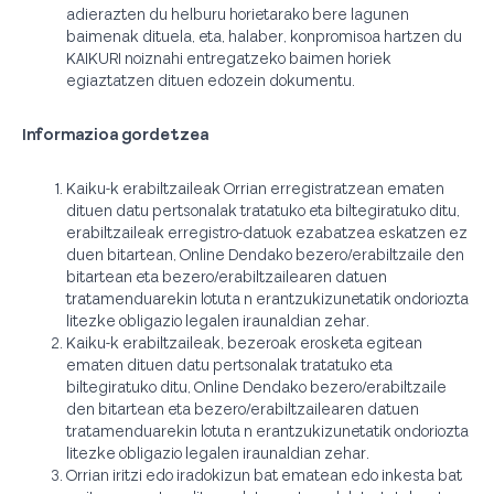
adierazten du helburu horietarako bere lagunen
baimenak dituela, eta, halaber, konpromisoa hartzen du
KAIKURI noiznahi entregatzeko baimen horiek
egiaztatzen dituen edozein dokumentu.
Informazioa gordetzea
Kaiku-k erabiltzaileak Orrian erregistratzean ematen
dituen datu pertsonalak tratatuko eta biltegiratuko ditu,
erabiltzaileak erregistro-datuok ezabatzea eskatzen ez
duen bitartean, Online Dendako bezero/erabiltzaile den
bitartean eta bezero/erabiltzailearen datuen
tratamenduarekin lotuta n erantzukizunetatik ondoriozta
litezke obligazio legalen iraunaldian zehar.
Kaiku-k erabiltzaileak, bezeroak erosketa egitean
ematen dituen datu pertsonalak tratatuko eta
biltegiratuko ditu, Online Dendako bezero/erabiltzaile
den bitartean eta bezero/erabiltzailearen datuen
tratamenduarekin lotuta n erantzukizunetatik ondoriozta
litezke obligazio legalen iraunaldian zehar.
Orrian iritzi edo iradokizun bat ematean edo inkesta bat