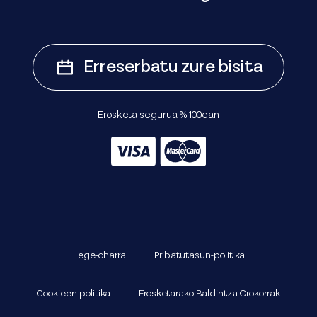
Erreserbatu zure bisita
Erosketa segurua % 100ean
Lege-oharra
Pribatutasun-politika
Cookieen politika
Erosketarako Baldintza Orokorrak