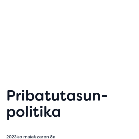
Pribatutasun-
politika
2023ko maiatzaren 8a