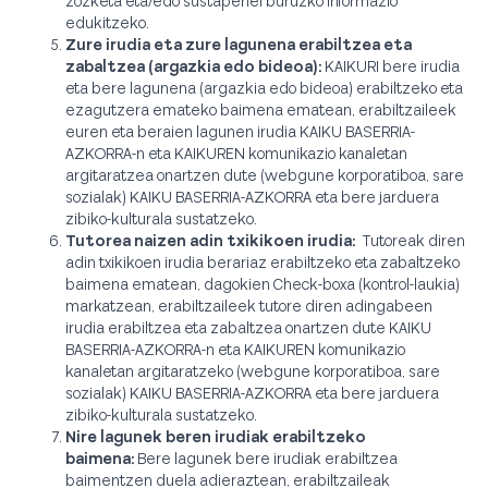
zozketa eta/edo sustapenei buruzko informazio
edukitzeko.
Zure irudia eta zure lagunena erabiltzea eta
zabaltzea (argazkia edo bideoa):
KAIKURI bere irudia
eta bere lagunena (argazkia edo bideoa) erabiltzeko eta
ezagutzera emateko baimena ematean, erabiltzaileek
euren eta beraien lagunen irudia KAIKU BASERRIA-
AZKORRA-n eta KAIKUREN komunikazio kanaletan
argitaratzea onartzen dute (webgune korporatiboa, sare
sozialak) KAIKU BASERRIA-AZKORRA eta bere jarduera
zibiko-kulturala sustatzeko.
Tutorea naizen adin txikikoen irudia:
Tutoreak diren
adin txikikoen irudia berariaz erabiltzeko eta zabaltzeko
baimena ematean, dagokien Check-boxa (kontrol-laukia)
markatzean, erabiltzaileek tutore diren adingabeen
irudia erabiltzea eta zabaltzea onartzen dute KAIKU
BASERRIA-AZKORRA-n eta KAIKUREN komunikazio
kanaletan argitaratzeko (webgune korporatiboa, sare
sozialak) KAIKU BASERRIA-AZKORRA eta bere jarduera
zibiko-kulturala sustatzeko.
Nire lagunek beren irudiak erabiltzeko
baimena:
Bere lagunek bere irudiak erabiltzea
baimentzen duela adieraztean, erabiltzaileak