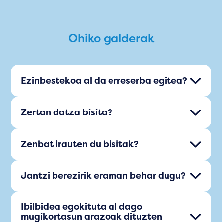
Ohiko galderak
Ezinbestekoa al da erreserba egitea?
Zertan datza bisita?
Zenbat irauten du bisitak?
Jantzi berezirik eraman behar dugu?
Ibilbidea egokituta al dago
mugikortasun arazoak dituzten