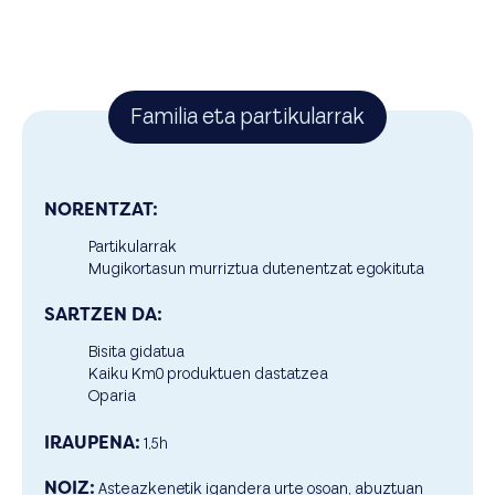
Familia eta partikularrak
NORENTZAT:
Partikularrak
Mugikortasun murriztua dutenentzat egokituta
SARTZEN DA:
Bisita gidatua
Kaiku Km0 produktuen dastatzea
Oparia
IRAUPENA:
1,5h
NOIZ:
Asteazkenetik igandera urte osoan, abuztuan