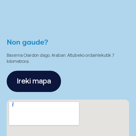
Non gaude?
Baserria Oiardon dago, Araban, Altubeko ordainlekutik 7
kilometrora.
Ireki mapa