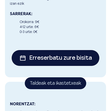
izan ezik
SARRERAK:
Orokorra: 9€
4-12 urte: 6€
0-3 urte: 0€
Erreserbatu zure bisita
Taldeak eta ikastetxeak
NORENTZAT: