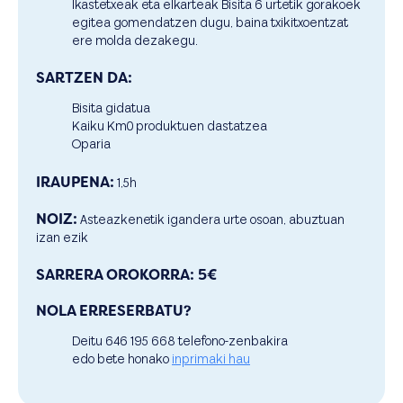
Ikastetxeak eta elkarteak Bisita 6 urtetik gorakoek
egitea gomendatzen dugu, baina txikitxoentzat
ere molda dezakegu.
SARTZEN DA:
Bisita gidatua
Kaiku Km0 produktuen dastatzea
Oparia
IRAUPENA:
1,5h
NOIZ:
Asteazkenetik igandera urte osoan, abuztuan
izan ezik
SARRERA OROKORRA:
5€
NOLA ERRESERBATU?
Deitu 646 195 668 telefono-zenbakira
edo bete honako
inprimaki hau